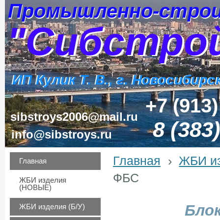
Промышленно-строи
Промышленно-строи
"Сибстро
"Сибстро
ИП Кулик Т. В., г. Новосибирс
ИП Кулик Т. В., г. Новосибирс
+7 (913)
sibstroys2006@mail.ru
8 (383
info@sibstroys.ru
Главная
›
ЖБИ и
Главная
ФБС
ЖБИ изделия
(НОВЫЕ)
Бло
ЖБИ изделия (Б/У)