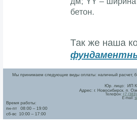
дм; YY – ширина 
бетон.
Так же наша к
фундаментны
Мы принимаем следующие виды оплаты: наличный расчет, бе
Юр. лицо: ИП К
Адрес: г. Новосибирск, п. О
Телефон:
+7 (383
E-mail:
s
Время работы:
пн-пт 08:00 – 19:00
сб-вс 10:00 – 17:00