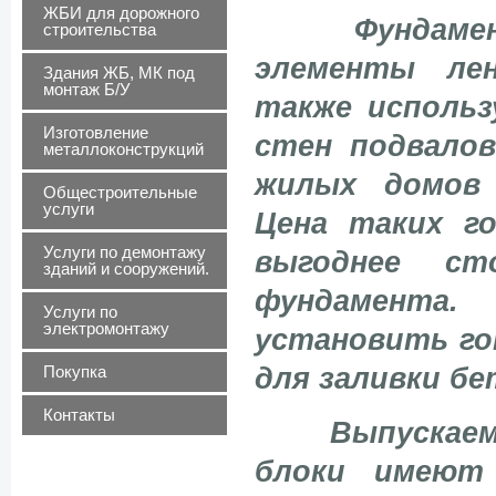
ЖБИ для дорожного
Фундаме
строительства
элементы ле
Здания ЖБ, МК под
монтаж Б/У
также использ
Изготовление
стен подвалов
металлоконструкций
жилых домов 
Общестроительные
услуги
Цена таких г
Услуги по демонтажу
выгоднее ст
зданий и сооружений.
фундамента.
Услуги по
электромонтажу
установить го
для заливки бе
Покупка
Контакты
Выпускае
блоки имеют